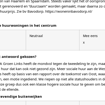
sen van Haarlem en Spaarndam. Steeds vaker lijkt het of oorspro
t gerenoveerd en “duurzaam” worden gemaakt, maar daarna zo du
uurprijs. Zie bv Bavodorp. https://woneninbavodorp.nl/
le huurwoningen in het centrum
Neutraal
Mee eens
x
it antwoord gekozen?
roen Links heeft de mondvol tegen de tweedeling te zijn, maar pu
 huur dat kan ook niet gezond zijn. Meer sociale huur aan de Wes
 heeft op basis van een rapport over de toekomst van Oost, wa
n, een motie ingediend. We riepen op niet alle statushouders in d
ze groep dus ook een klasse hogere sociale huur te geven om be
 de ellende.
levendige buitenwijken