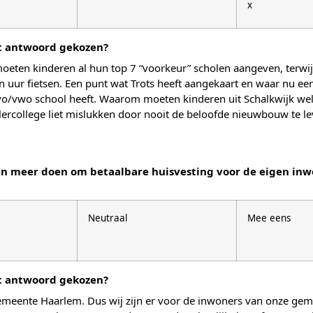
x
it antwoord gekozen?
ten kinderen al hun top 7 “voorkeur” scholen aangeven, terwijl
en uur fietsen. Een punt wat Trots heeft aangekaart en waar nu e
avo/vwo school heeft. Waarom moeten kinderen uit Schalkwijk wel 
ylercollege liet mislukken door nooit de beloofde nieuwbouw te le
eer doen om betaalbare huisvesting voor de eigen inwoner
Neutraal
Mee eens
it antwoord gekozen?
 gemeente Haarlem. Dus wij zijn er voor de inwoners van onze geme