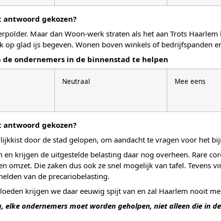
it antwoord gekozen?
older. Maar dan Woon-werk straten als het aan Trots Haarlem lig
ok op glad ijs begeven. Wonen boven winkels of bedrijfspanden en
 de ondernemers in de binnenstad te helpen
Neutraal
Mee eens
it antwoord gekozen?
ijkkist door de stad gelopen, om aandacht te vragen voor het bij
en krijgen de uitgestelde belasting daar nog overheen. Rare cor
n omzet. Die zaken dus ook ze snel mogelijk van tafel. Tevens vind
helden van de precariobelasting.
bloeden krijgen we daar eeuwig spijt van en zal Haarlem nooit m
g, elke ondernemers moet worden geholpen, niet alleen die in d