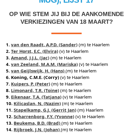
OP WIE STEM JIJ BIJ DE AANKOMENDE
VERKIEZINGEN VAN 18 MAART?
1.
van den Raadt, A.P.D. (Sander)
(m) te Haarlem
2.
Ter Horst, E.C. (Elvira)
(v) te Haarlem
3.
Amand, J.J.L. (Jac)
(m) te Haarlem
4.
van Zeeland, M.A.M. (Mariska)
(v) te Haarlem
5.
van Geijlswijk, H. (Hans)
(m) te Haarlem
6. Koning, C.M.E. (Corry)
(v) te Haarlem
7.
Kuipers, P. (Peter)
(m) te Haarlem
8.
Limonard, T.R. (Toine)
(m) te Haarlem
9.
Eikenaar, T.A. (Tatjana)
(v) te Haarlem
10.
Kilicaslan, N. (Nazim)
(m) te Haarlem
11.
Stapelkamp, G.J. (Gerrit Jan)
(m) Haarlem
12.
Scharrenborg, F.Y. (Yvonne)
(v) te Haarlem
13.
Beukema, B.D. (Brad)
(m) te Haarlem
14.
Rijbroek, J.N. (Johan)
(m) te Haarlem