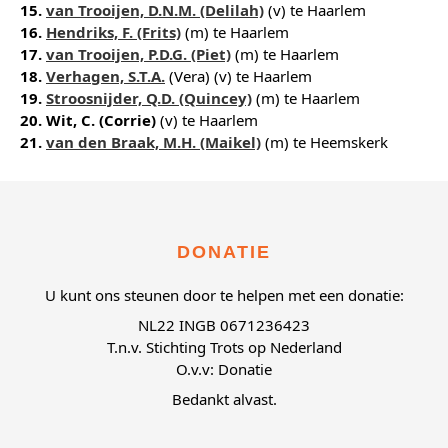
15.
van Trooijen, D.N.M. (Delilah)
(v) te Haarlem
16.
Hendriks, F. (Frits)
(m) te Haarlem
17.
van Trooijen, P.D.G. (Piet)
(m) te Haarlem
18.
Verhagen, S.T.A.
(Vera) (v) te Haarlem
19.
Stroosnijder, Q.D. (Quincey)
(m) te Haarlem
20. Wit, C. (Corrie)
(v) te Haarlem
21.
van den Braak, M.H. (Maikel)
(m) te Heemskerk
DONATIE
U kunt ons steunen door te helpen met een donatie:
NL22 INGB 0671236423
T.n.v. Stichting Trots op Nederland
O.v.v: Donatie
Bedankt alvast.